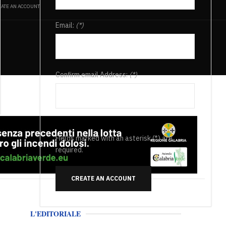
ATE AN ACCOUNT
Email:
(*)
Confirm email Address:
(*)
Fields marked with an asterisk (*) are
required.
CREATE AN ACCOUNT
L'EDITORIALE