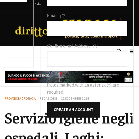
/
Email:
(*)
Confirm email Address:
(*)
Fields marked with an asterisk (*) are
required.
PROVINCIA CRONACA
REDAZIONE
11 DICEMBRE 2025
CREATE AN ACCOUNT
Servizio igiene negli
ospedali, Laghi: