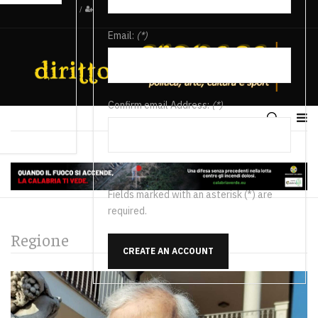
/
Email:
(*)
Confirm email Address:
(*)
Fields marked with an asterisk (*) are
required.
Regione
CREATE AN ACCOUNT