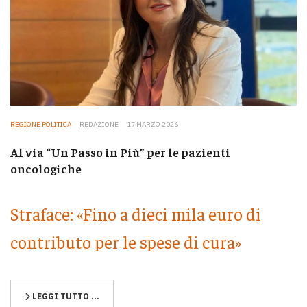
REGIONE POLITICA
REDAZIONE
17 MARZO 2026
Al via “Un Passo in Più” per le pazienti
oncologiche
Straface: «Fino a dieci mila euro di
contributo per le spese di cura»
LEGGI TUTTO …