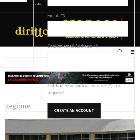
/
Email:
(*)
Confirm email Address:
(*)
Fields marked with an asterisk (*) are
required.
Regione
CREATE AN ACCOUNT