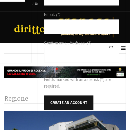
/
Email:
(*)
Confirm email Address:
(*)
Fields marked with an asterisk (*) are
required.
Regione
CREATE AN ACCOUNT