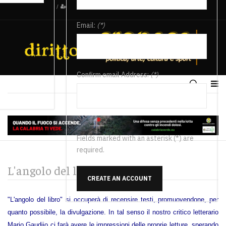
/
Email:
(*)
Confirm email Address:
(*)
Fields marked with an asterisk (*) are
required.
L'angolo del libro
CREATE AN ACCOUNT
"L'angolo del libro" si occuperà di recensire testi, promuovendone, per
quanto possibile, la divulgazione. In tal senso il nostro critico letterario
Mario Gaudiio ci farà avere le impressioni delle proprie letture, sperando