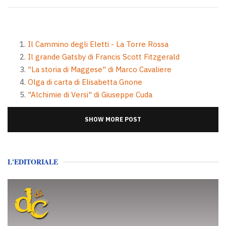
Il Cammino degli Eletti - La Torre Rossa
Il grande Gatsby di Francis Scott Fitzgerald
"La storia di Maggese" di Marco Cavaliere
Olga di carta di Elisabetta Gnone
"Alchimie di Versi" di Giuseppe Cuda
SHOW MORE POST
L'EDITORIALE