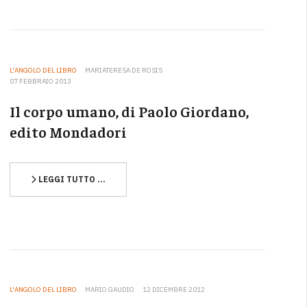
L'ANGOLO DEL LIBRO
MARIATERESA DE ROSIS
07 FEBBRAIO 2013
Il corpo umano, di Paolo Giordano,
edito Mondadori
LEGGI TUTTO …
L'ANGOLO DEL LIBRO
MARIO GAUDIO
12 DICEMBRE 2012