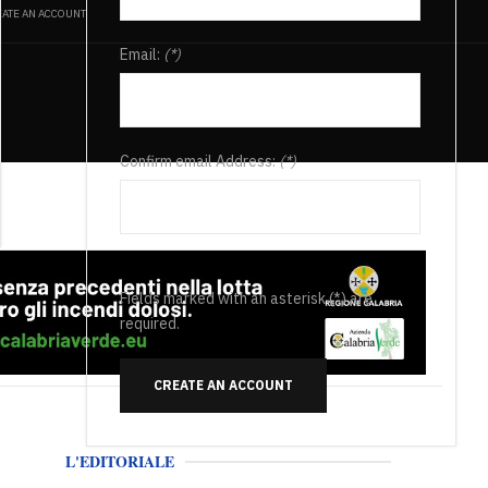
ATE AN ACCOUNT
Email:
(*)
Confirm email Address:
(*)
Fields marked with an asterisk (*) are
required.
CREATE AN ACCOUNT
L'EDITORIALE