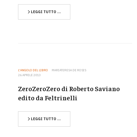
LEGGI TUTTO …
L'ANGOLO DEL LIBRO
MARIATERESA DE ROSIS
26 APRILE 2013
ZeroZeroZero di Roberto Saviano
edito da Feltrinelli
LEGGI TUTTO …