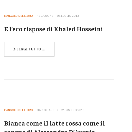
L'ANGOLO DEL LIBRO
REDAZIONE
06 LUGLIO 2013
E l’eco rispose di Khaled Hosseini
LEGGI TUTTO …
L'ANGOLO DEL LIBRO
MARIO GAUDIO
21 MAGGIO 2013
Bianca come il latte rossa come il
sangue di Alessandro D’Avenia