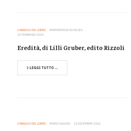
L'ANGOLO DEL LIBRO
MARIATERESA DE ROSIS
22 FEBBRAIO 2013
Eredità, di Lilli Gruber, edito Rizzoli
LEGGI TUTTO …
L'ANGOLO DEL LIBRO
MARIO GAUDIO
21 DICEMBRE 2012