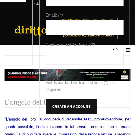
/
Email:
(*)
Confirm email Address:
(*)
Fields marked with an asterisk (*) are
required.
L'angolo del libro
CREATE AN ACCOUNT
"L'angolo del libro" si occuperà di recensire testi, promuovendone, per
quanto possibile, la divulgazione. In tal senso il nostro critico letterario
Mario Gaudiio ci farà avere le impressioni delle proprie letture, sperando