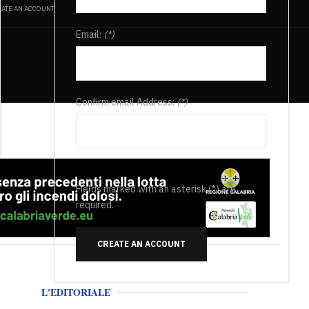
ATE AN ACCOUNT
Email:
(*)
Confirm email Address:
(*)
Fields marked with an asterisk (*) are
required.
CREATE AN ACCOUNT
L'EDITORIALE