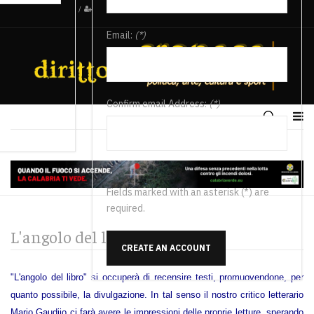
/
Email:
(*)
Confirm email Address:
(*)
Fields marked with an asterisk (*) are
required.
L'angolo del libro
CREATE AN ACCOUNT
"L'angolo del libro" si occuperà di recensire testi, promuovendone, per
quanto possibile, la divulgazione. In tal senso il nostro critico letterario
Mario Gaudiio ci farà avere le impressioni delle proprie letture, sperando