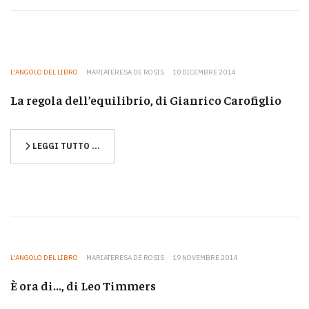
L'ANGOLO DEL LIBRO
MARIATERESA DE ROSIS
10 DICEMBRE 2014
La regola dell’equilibrio, di Gianrico Carofiglio
LEGGI TUTTO …
L'ANGOLO DEL LIBRO
MARIATERESA DE ROSIS
19 NOVEMBRE 2014
È ora di..., di Leo Timmers