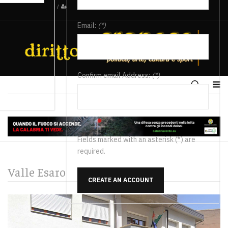
/
Email:
(*)
Confirm email Address:
(*)
Fields marked with an asterisk (*) are
required.
Valle Esaro
CREATE AN ACCOUNT