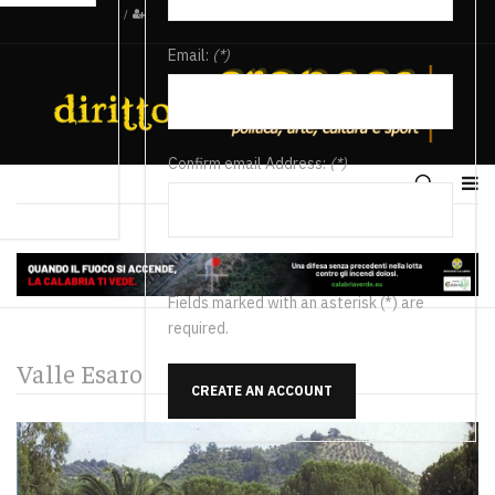
/
Email:
(*)
Confirm email Address:
(*)
Fields marked with an asterisk (*) are
required.
Valle Esaro
CREATE AN ACCOUNT