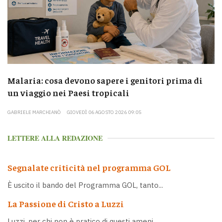
Malaria: cosa devono sapere i genitori prima di
un viaggio nei Paesi tropicali
GABRIELE MARCHIANÒ
GIOVEDÌ 06 AGOSTO 2026 09:05
LETTERE ALLA REDAZIONE
Segnalate criticità nel programma GOL
È uscito il bando del Programma GOL, tanto...
La Passione di Cristo a Luzzi
Luzzi, per chi non è pratico di questi ameni...