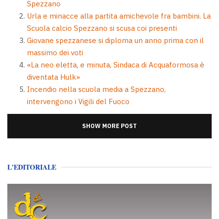
Spezzano
Urla e minacce alla partita amichevole fra bambini. La
Scuola calcio Spezzano si scusa coi presenti
Giovane spezzanese si diploma un anno prima con il
massimo dei voti
«La neo eletta, e minuta, Sindaca di Acquaformosa è
diventata Hulk»
Incendio nella scuola media a Spezzano,
intervengono i Vigili del Fuoco
SHOW MORE POST
L'EDITORIALE