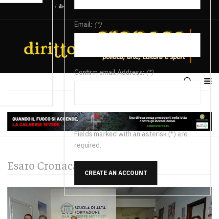
/
Email:
(*)
Confirm email Address:
(*)
Fields marked with an asterisk (*) are
required.
Esaro Cronaca
CREATE AN ACCOUNT