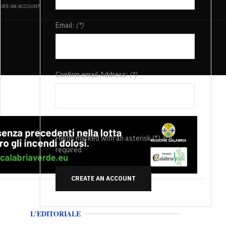
ATE AN ACCOUNT
Email:
(*)
Confirm email Address:
(*)
Fields marked with an asterisk (*) are
required.
CREATE AN ACCOUNT
L'EDITORIALE