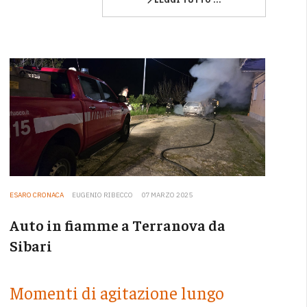
ESARO CRONACA
EUGENIO RIBECCO
07 MARZO 2025
Auto in fiamme a Terranova da
Sibari
Momenti di agitazione lungo