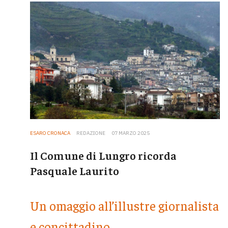
ESARO CRONACA
REDAZIONE
07 MARZO 2025
Il Comune di Lungro ricorda
Pasquale Laurito
Un omaggio all’illustre giornalista
e concittadino