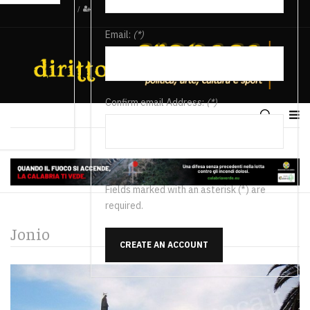
/
Email:
(*)
Confirm email Address:
(*)
Fields marked with an asterisk (*) are
required.
Jonio
CREATE AN ACCOUNT