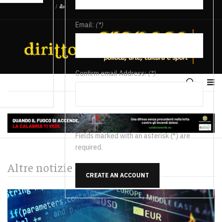
/
Email:
(*)
Confirm email Address:
(*)
Fields marked with an asterisk (*) are
required.
Altre notizie
CREATE AN ACCOUNT