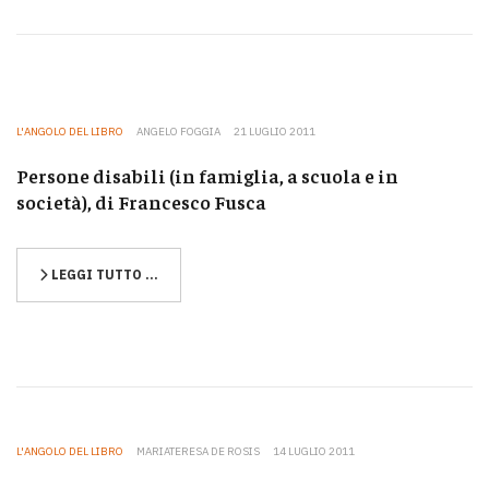
L'ANGOLO DEL LIBRO
ANGELO FOGGIA
21 LUGLIO 2011
Persone disabili (in famiglia, a scuola e in
società), di Francesco Fusca
LEGGI TUTTO …
L'ANGOLO DEL LIBRO
MARIATERESA DE ROSIS
14 LUGLIO 2011