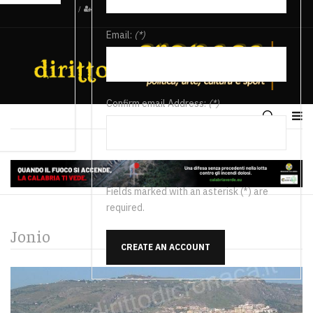
/
Email:
(*)
Confirm email Address:
(*)
Fields marked with an asterisk (*) are
required.
Jonio
CREATE AN ACCOUNT