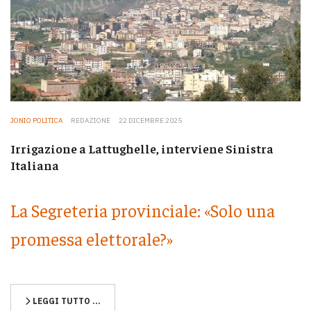
JONIO POLITICA
REDAZIONE
22 DICEMBRE 2025
Irrigazione a Lattughelle, interviene Sinistra
Italiana
La Segreteria provinciale: «Solo una
promessa elettorale?»
LEGGI TUTTO …