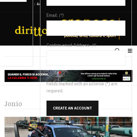
/
Email:
(*)
Confirm email Address:
(*)
Fields marked with an asterisk (*) are
required.
Jonio
CREATE AN ACCOUNT