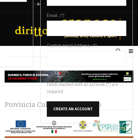
/
Email:
(*)
Confirm email Address:
(*)
Fields marked with an asterisk (*) are
required.
Provincia Cultura e Spettacolo
CREATE AN ACCOUNT