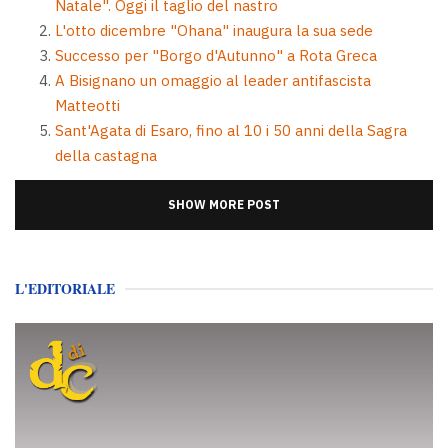
Natale". Oggi il taglio del nastro
L'otto dicembre "Ohana" inaugura la sua sede
Successo per "Borgo d'Autunno" a Rota Greca
A Bisignano un omaggio al leader antifascista
Matteotti
Sant'Agata di Esaro, fino al 10 i 50 anni della Sagra
della castagna
SHOW MORE POST
L'EDITORIALE