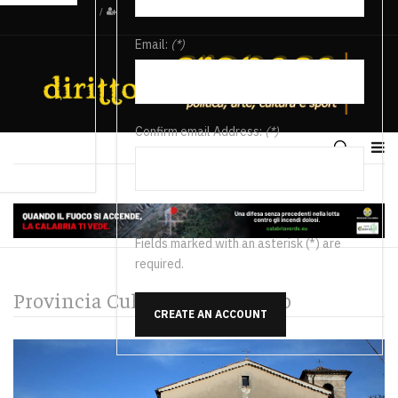
/
Email:
(*)
Confirm email Address:
(*)
Fields marked with an asterisk (*) are
required.
Provincia Cultura e Spettacolo
CREATE AN ACCOUNT