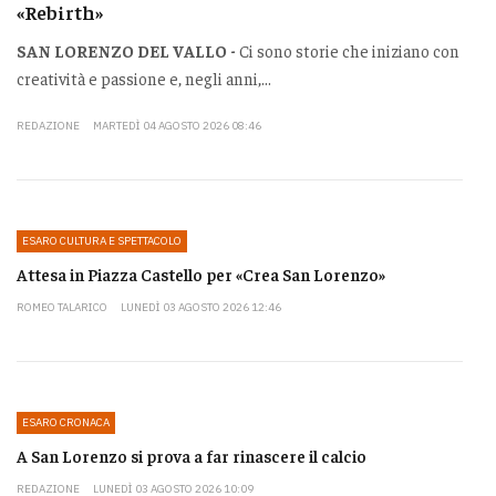
«Rebirth»
SAN LORENZO DEL VALLO -
Ci sono storie che iniziano con
creatività e passione e, negli anni,...
REDAZIONE
MARTEDÌ 04 AGOSTO 2026 08:46
ESARO CULTURA E SPETTACOLO
Attesa in Piazza Castello per «Crea San Lorenzo»
ROMEO TALARICO
LUNEDÌ 03 AGOSTO 2026 12:46
ESARO CRONACA
A San Lorenzo si prova a far rinascere il calcio
REDAZIONE
LUNEDÌ 03 AGOSTO 2026 10:09