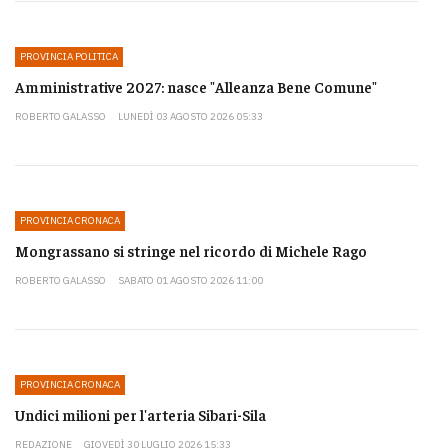
PROVINCIA POLITICA
Amministrative 2027: nasce "Alleanza Bene Comune"
ROBERTO GALASSO
LUNEDÌ 03 AGOSTO 2026 05:33
PROVINCIA CRONACA
Mongrassano si stringe nel ricordo di Michele Rago
ROBERTO GALASSO
SABATO 01 AGOSTO 2026 11:00
PROVINCIA CRONACA
Undici milioni per l'arteria Sibari-Sila
REDAZIONE
GIOVEDÌ 30 LUGLIO 2026 15:33