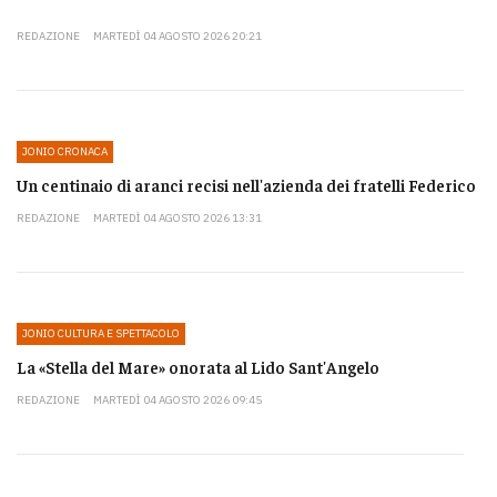
REDAZIONE
MARTEDÌ 04 AGOSTO 2026 20:21
JONIO CRONACA
Un centinaio di aranci recisi nell'azienda dei fratelli Federico
REDAZIONE
MARTEDÌ 04 AGOSTO 2026 13:31
JONIO CULTURA E SPETTACOLO
La «Stella del Mare» onorata al Lido Sant'Angelo
REDAZIONE
MARTEDÌ 04 AGOSTO 2026 09:45