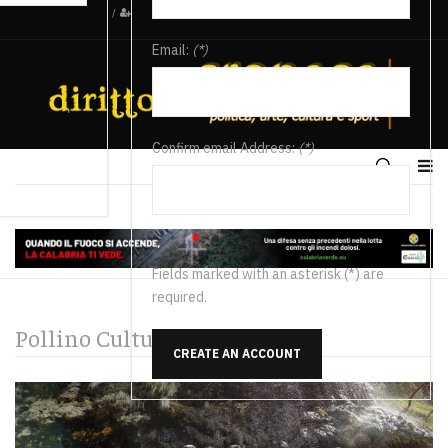
/
Email:
(*)
Confirm email Address:
(*)
Fields marked with an asterisk (*) are
required.
Pollino Cultura e Spettacolo
CREATE AN ACCOUNT