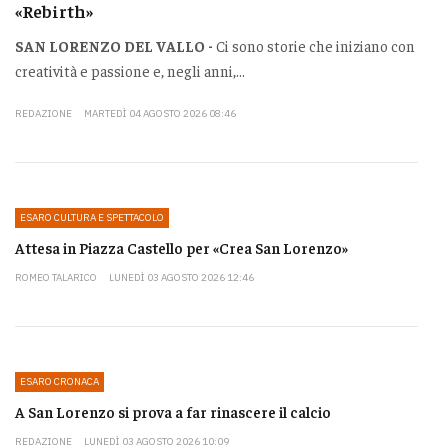
«Rebirth»
SAN LORENZO DEL VALLO -
Ci sono storie che iniziano con
creatività e passione e, negli anni,...
REDAZIONE
MARTEDÌ 04 AGOSTO 2026 08:46
ESARO CULTURA E SPETTACOLO
Attesa in Piazza Castello per «Crea San Lorenzo»
ROMEO TALARICO
LUNEDÌ 03 AGOSTO 2026 12:46
ESARO CRONACA
A San Lorenzo si prova a far rinascere il calcio
REDAZIONE
LUNEDÌ 03 AGOSTO 2026 10:09