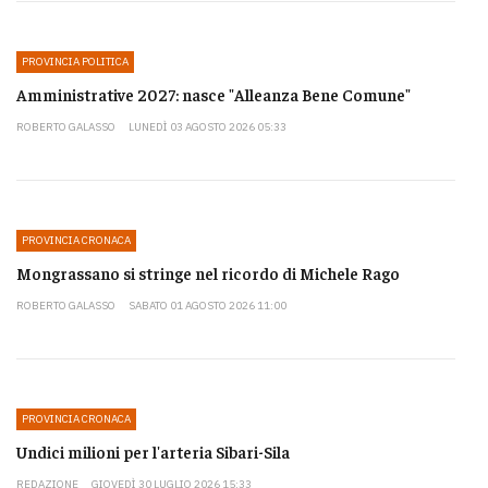
PROVINCIA POLITICA
Amministrative 2027: nasce "Alleanza Bene Comune"
ROBERTO GALASSO
LUNEDÌ 03 AGOSTO 2026 05:33
PROVINCIA CRONACA
Mongrassano si stringe nel ricordo di Michele Rago
ROBERTO GALASSO
SABATO 01 AGOSTO 2026 11:00
PROVINCIA CRONACA
Undici milioni per l'arteria Sibari-Sila
REDAZIONE
GIOVEDÌ 30 LUGLIO 2026 15:33