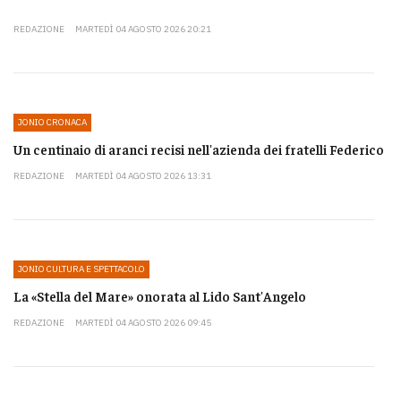
REDAZIONE
MARTEDÌ 04 AGOSTO 2026 20:21
JONIO CRONACA
Un centinaio di aranci recisi nell'azienda dei fratelli Federico
REDAZIONE
MARTEDÌ 04 AGOSTO 2026 13:31
JONIO CULTURA E SPETTACOLO
La «Stella del Mare» onorata al Lido Sant'Angelo
REDAZIONE
MARTEDÌ 04 AGOSTO 2026 09:45