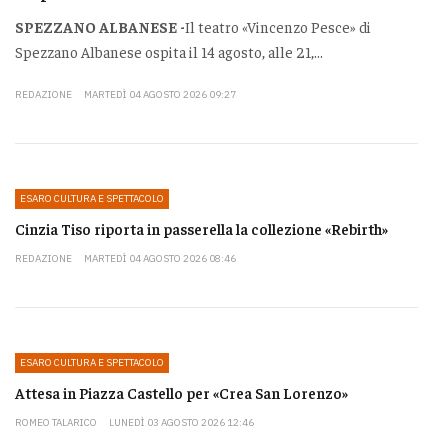
SPEZZANO ALBANESE -
Il teatro «Vincenzo Pesce» di
Spezzano Albanese ospita il 14 agosto, alle 21,...
REDAZIONE
MARTEDÌ 04 AGOSTO 2026 09:27
ESARO CULTURA E SPETTACOLO
Cinzia Tiso riporta in passerella la collezione «Rebirth»
REDAZIONE
MARTEDÌ 04 AGOSTO 2026 08:46
ESARO CULTURA E SPETTACOLO
Attesa in Piazza Castello per «Crea San Lorenzo»
ROMEO TALARICO
LUNEDÌ 03 AGOSTO 2026 12:46