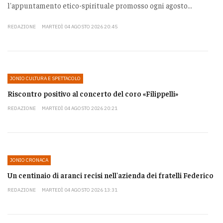
l'appuntamento etico-spirituale promosso ogni agosto...
REDAZIONE
MARTEDÌ 04 AGOSTO 2026 20:45
JONIO CULTURA E SPETTACOLO
Riscontro positivo al concerto del coro «Filippelli»
REDAZIONE
MARTEDÌ 04 AGOSTO 2026 20:21
JONIO CRONACA
Un centinaio di aranci recisi nell'azienda dei fratelli Federico
REDAZIONE
MARTEDÌ 04 AGOSTO 2026 13:31