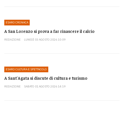
ESARO CRONACA
A San Lorenzo si prova a far rinascere il calcio
REDAZIONE
LUNEDÌ 03 AGOSTO 2026 10:09
ESARO CULTURA E SPETTACOLO
A Sant'Agata si discute di cultura e turismo
REDAZIONE
SABATO 01 AGOSTO 2026 14:19