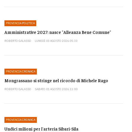
PROVINCIA POLITICA
Amministrative 2027: nasce "Alleanza Bene Comune"
ROBERTO GALASSO
LUNEDÌ 03 AGOSTO 2026 05:33
PROVINCIA CRONACA
Mongrassano si stringe nel ricordo di Michele Rago
ROBERTO GALASSO
SABATO 01 AGOSTO 2026 11:00
PROVINCIA CRONACA
Undici milioni per l'arteria Sibari-Sila