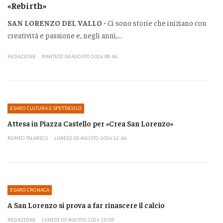
«Rebirth»
SAN LORENZO DEL VALLO -
Ci sono storie che iniziano con
creatività e passione e, negli anni,...
REDAZIONE
MARTEDÌ 04 AGOSTO 2026 08:46
ESARO CULTURA E SPETTACOLO
Attesa in Piazza Castello per «Crea San Lorenzo»
ROMEO TALARICO
LUNEDÌ 03 AGOSTO 2026 12:46
ESARO CRONACA
A San Lorenzo si prova a far rinascere il calcio
REDAZIONE
LUNEDÌ 03 AGOSTO 2026 10:09