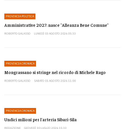
PROVINCIA POLITICA
Amministrative 2027: nasce "Alleanza Bene Comune"
ROBERTO GALASSO
LUNEDÌ 03 AGOSTO 2026 05:33
PROVINCIA CRONACA
Mongrassano si stringe nel ricordo di Michele Rago
ROBERTO GALASSO
SABATO 01 AGOSTO 2026 11:00
PROVINCIA CRONACA
Undici milioni per l'arteria Sibari-Sila
REDAZIONE
GIOVEDÌ 30 LUGLIO 2026 15:33