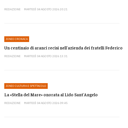
REDAZIONE
MARTEDÌ 04 AGOSTO 2026 20:21
JONIO CRONACA
Un centinaio di aranci recisi nell'azienda dei fratelli Federico
REDAZIONE
MARTEDÌ 04 AGOSTO 2026 13:31
JONIO CULTURA E SPETTACOLO
La «Stella del Mare» onorata al Lido Sant'Angelo
REDAZIONE
MARTEDÌ 04 AGOSTO 2026 09:45