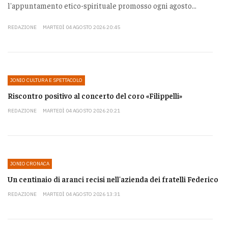
l'appuntamento etico-spirituale promosso ogni agosto...
REDAZIONE
MARTEDÌ 04 AGOSTO 2026 20:45
JONIO CULTURA E SPETTACOLO
Riscontro positivo al concerto del coro «Filippelli»
REDAZIONE
MARTEDÌ 04 AGOSTO 2026 20:21
JONIO CRONACA
Un centinaio di aranci recisi nell'azienda dei fratelli Federico
REDAZIONE
MARTEDÌ 04 AGOSTO 2026 13:31