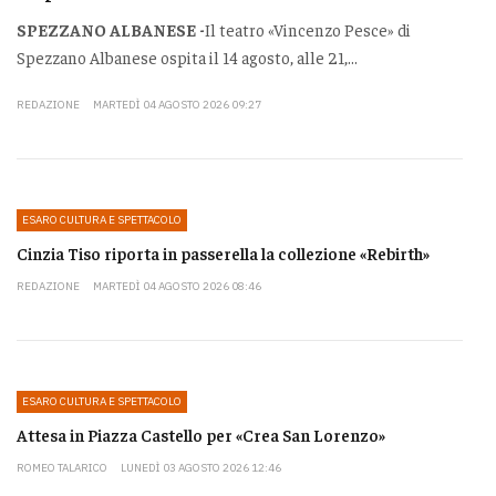
SPEZZANO ALBANESE -
Il teatro «Vincenzo Pesce» di
Spezzano Albanese ospita il 14 agosto, alle 21,...
REDAZIONE
MARTEDÌ 04 AGOSTO 2026 09:27
ESARO CULTURA E SPETTACOLO
Cinzia Tiso riporta in passerella la collezione «Rebirth»
REDAZIONE
MARTEDÌ 04 AGOSTO 2026 08:46
ESARO CULTURA E SPETTACOLO
Attesa in Piazza Castello per «Crea San Lorenzo»
ROMEO TALARICO
LUNEDÌ 03 AGOSTO 2026 12:46