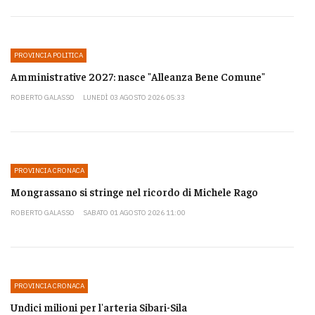
PROVINCIA POLITICA
Amministrative 2027: nasce "Alleanza Bene Comune"
ROBERTO GALASSO
LUNEDÌ 03 AGOSTO 2026 05:33
PROVINCIA CRONACA
Mongrassano si stringe nel ricordo di Michele Rago
ROBERTO GALASSO
SABATO 01 AGOSTO 2026 11:00
PROVINCIA CRONACA
Undici milioni per l'arteria Sibari-Sila